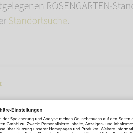
stgelegenen ROSENGARTEN-Stand
rer
Standortsuche
.
t