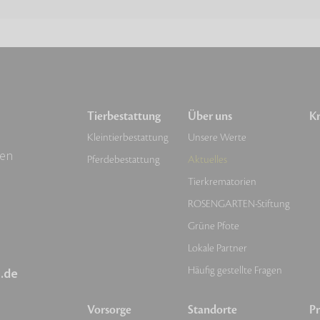
Tierbestattung
Über uns
Kr
Kleintierbestattung
Unsere Werte
sen
Pferdebestattung
Aktuelles
Tierkrematorien
ROSENGARTEN-Stiftung
Grüne Pfote
Lokale Partner
Häufig gestellte Fragen
.de
Vorsorge
Standorte
Pr