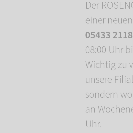
Der ROSENG
einer neuen
05433 2118
08:00 Uhr bi
Wichtig zu 
unsere Filia
sondern woc
an Wochenen
Uhr.