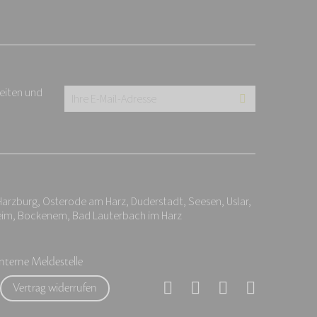
keiten und
Ihre
E-
Mail-
Adresse:
*
Harzburg, Osterode am Harz, Duderstadt, Seesen, Uslar,
eim, Bockenem, Bad Lauterbach im Harz
Interne Meldestelle
Vertrag widerrufen