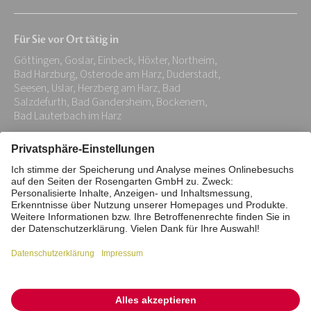
E-
Mail-
Für Sie vor Ort tätig in
Adresse:
Göttingen, Goslar, Einbeck, Höxter, Northeim,
*
Bad Harzburg, Osterode am Harz, Duderstadt,
Seesen, Uslar, Herzberg am Harz, Bad
Salzdefurth, Bad Gandersheim, Bockenem,
Bad Lauterbach im Harz
Impressum
Datenschutz
Stiftung
Interne Meldestelle
Zahlungsmittel
Vertrag widerrufen
Barrierefreiheitserklärung
Cookie/Tracking-Einstellungen