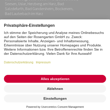
Seesen, Uslar, Herzberg am Harz, Bad
Salzdefurth, Bad Gandersheim, Bockenem,
Bad Lauterbach im Harz
Impressum
Datenschutz
Stiftung
Interne Meldestelle
Zahlungsmittel
Vertrag widerrufen
Barrierefreiheitserklärung
Cookie/Tracking-Einstellungen
© 2026 ROSENGARTEN-Tierbestattung
Kremierung
beauftragen