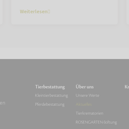
Weiterlesen
Tierbestattung
Über uns
Kr
Kleintierbestattung
Unsere Werte
sen
Pferdebestattung
Aktuelles
Tierkrematorien
ROSENGARTEN-Stiftung