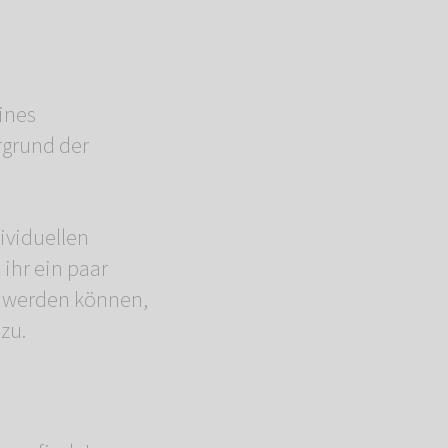
ines
rgrund der
ividuellen
ihr ein paar
lt werden können,
zu.