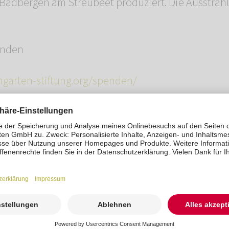
 Badbergen am Streubeet produziert. Die Ausstrah
enden
ngarten-stiftung.org/spenden/
garten-stiftung.org/
t