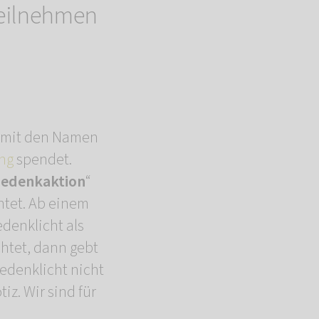
teilnehmen
s) mit den Namen
ng
spendet.
edenkaktion
“
htet. Ab einem
denklicht als
htet, dann gebt
Gedenklicht nicht
iz. Wir sind für